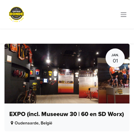
Overslaan naar inhoud
JAN.
01
EXPO (incl. Museeuw 30 | 60 en SD Worx)
Oudenaarde
,
België