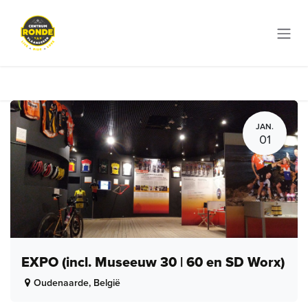
Overslaan naar inhoud
JAN.
01
EXPO (incl. Museeuw 30 | 60 en SD Worx)
Oudenaarde
,
België