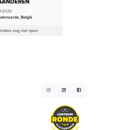
AANDEREN
9/2026
udenaarde
,
België
traties nog niet open