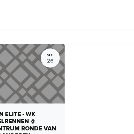
rhuur, routes en rides
Bedrijven
Groepsactiviteiten
Expo
SEP.
26
 ELITE - WK
ELRENNEN @
NTRUM RONDE VAN