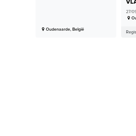
VL
27/0
O
Oudenaarde
,
België
Regis