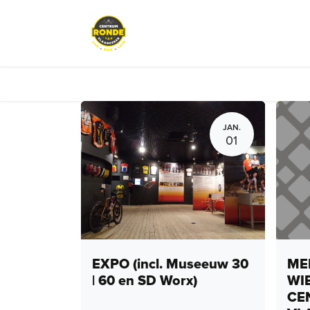
Overslaan naar inhoud
Events
Peloton Café
Fietsve
JAN.
01
EXPO (incl. Museeuw 30
MEN
| 60 en SD Worx)
WI
CE