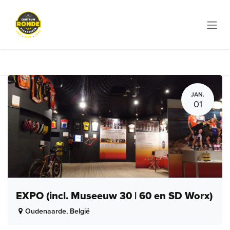
Overslaan naar inhoud
JAN.
01
EXPO (incl. Museeuw 30 | 60 en SD Worx)
Oudenaarde
,
België