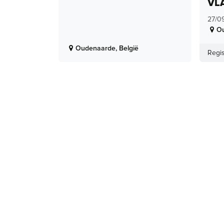
VL
27/0
O
Oudenaarde
,
België
Regis