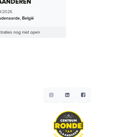
AANDEREN
9/2026
udenaarde
,
België
traties nog niet open