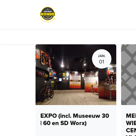
Overslaan naar inhoud
Events
Peloton Café
Fietsve
JAN.
01
EXPO (incl. Museeuw 30
MEN
| 60 en SD Worx)
WI
CE