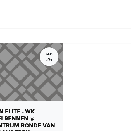
rhuur, routes en rides
Bedrijven
Groepsactiviteiten
Expo
SEP.
26
 ELITE - WK
ELRENNEN @
NTRUM RONDE VAN