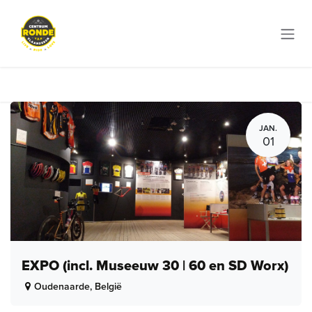
Overslaan naar inhoud
JAN.
01
EXPO (incl. Museeuw 30 | 60 en SD Worx)
Oudenaarde
,
België