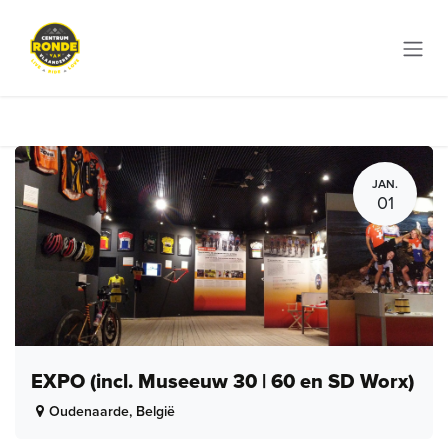
Overslaan naar inhoud
JAN.
01
EXPO (incl. Museeuw 30 | 60 en SD Worx)
Oudenaarde
,
België