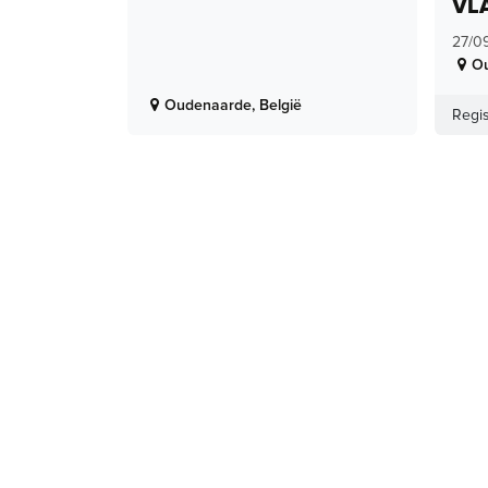
VL
27/0
O
Oudenaarde
,
België
Regis