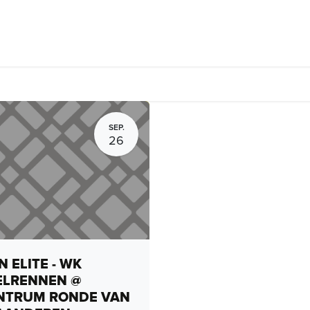
rhuur, routes en rides
Bedrijven
Groepsactiviteiten
Expo
SEP.
26
 ELITE - WK
ELRENNEN @
NTRUM RONDE VAN