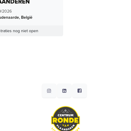
AANDEREN
9/2026
udenaarde
,
België
traties nog niet open