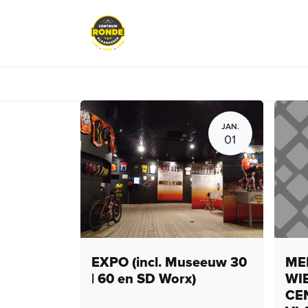
Overslaan naar inhoud
Events
Peloton Café
Fietsve
JAN.
01
EXPO (incl. Museeuw 30
MEN
| 60 en SD Worx)
WI
CE