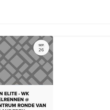
rhuur, routes en rides
Bedrijven
Groepsactiviteiten
Expo
SEP.
26
 ELITE - WK
ELRENNEN @
NTRUM RONDE VAN