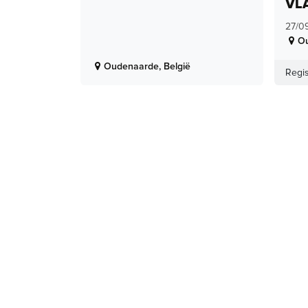
VL
27/0
O
Oudenaarde
,
België
Regis