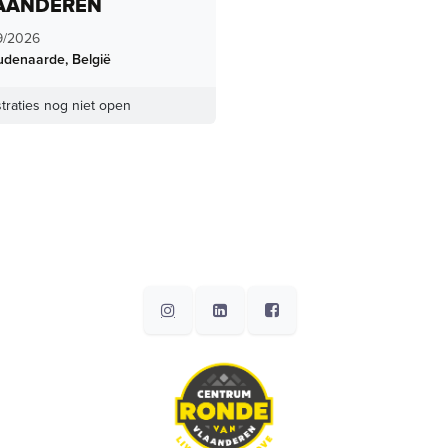
AANDEREN
9/2026
udenaarde
,
België
traties nog niet open