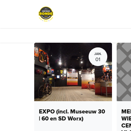
Overslaan naar inhoud
Events
Peloton Café
Fietsve
JAN.
01
EXPO (incl. Museeuw 30
MEN
| 60 en SD Worx)
WI
CE