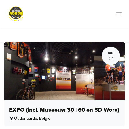
Overslaan naar inhoud
JAN.
01
EXPO (incl. Museeuw 30 | 60 en SD Worx)
Oudenaarde
,
België