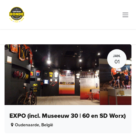
Overslaan naar inhoud
JAN.
01
EXPO (incl. Museeuw 30 | 60 en SD Worx)
Oudenaarde
,
België