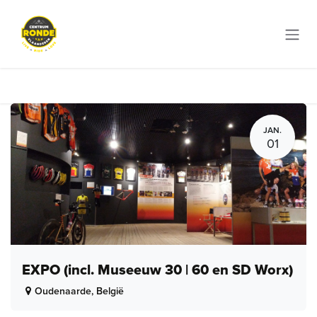
Overslaan naar inhoud
JAN.
01
EXPO (incl. Museeuw 30 | 60 en SD Worx)
Oudenaarde
,
België