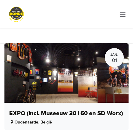
Overslaan naar inhoud
JAN.
01
EXPO (incl. Museeuw 30 | 60 en SD Worx)
Oudenaarde
,
België