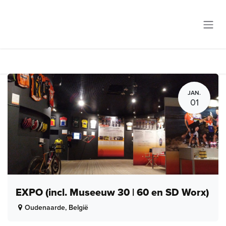
Overslaan naar inhoud
JAN.
01
EXPO (incl. Museeuw 30 | 60 en SD Worx)
Oudenaarde
,
België