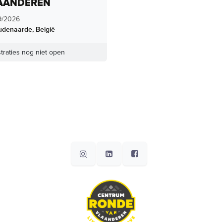
AANDEREN
9/2026
udenaarde
,
België
traties nog niet open