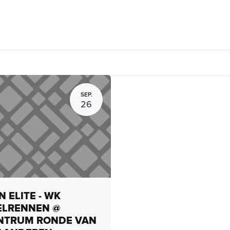
rhuur, routes en rides
Bedrijven
Groepsactiviteiten
Expo
SEP.
26
 ELITE - WK
ELRENNEN @
NTRUM RONDE VAN