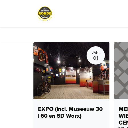
Overslaan naar inhoud
Events
Peloton Café
Fietsve
JAN.
01
EXPO (incl. Museeuw 30
MEN
| 60 en SD Worx)
WI
CE