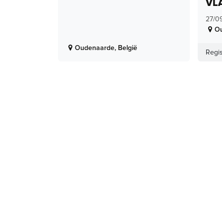
VL
27/0
O
Oudenaarde
,
België
Regis