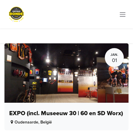
Overslaan naar inhoud
JAN.
01
EXPO (incl. Museeuw 30 | 60 en SD Worx)
Oudenaarde
,
België