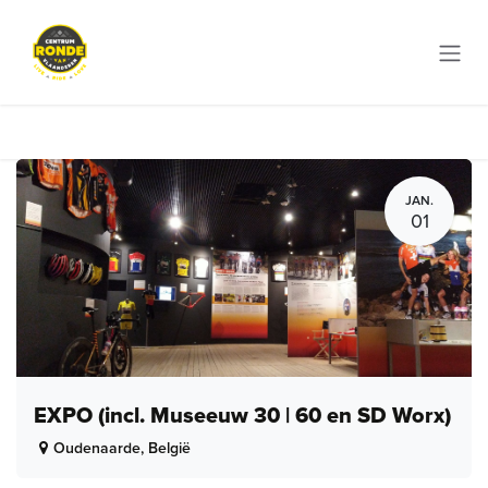
Overslaan naar inhoud
JAN.
01
EXPO (incl. Museeuw 30 | 60 en SD Worx)
Oudenaarde
,
België