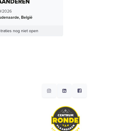
AANDEREN
9/2026
udenaarde
,
België
traties nog niet open