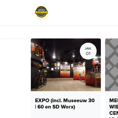
Overslaan naar inhoud
Evenementen
Peloton Café
JAN.
01
EXPO (incl. Museeuw 30
MEN
| 60 en SD Worx)
WI
CE