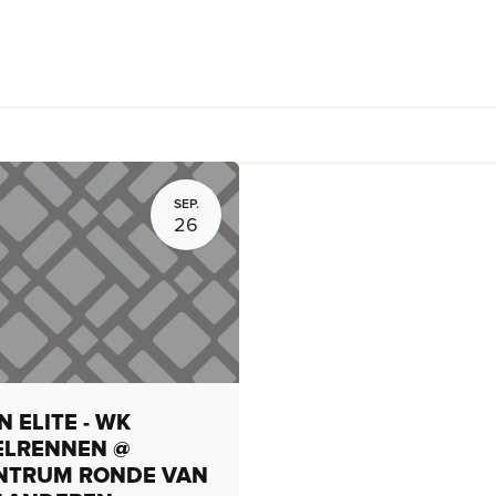
Fietsverhuur, routes en rides
Bedrijven
Groepsactiviteiten
SEP.
26
 ELITE - WK
ELRENNEN @
NTRUM RONDE VAN