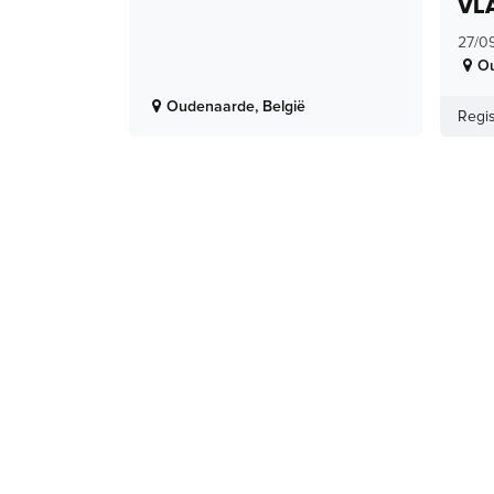
VL
27/0
O
Oudenaarde
,
België
Regis