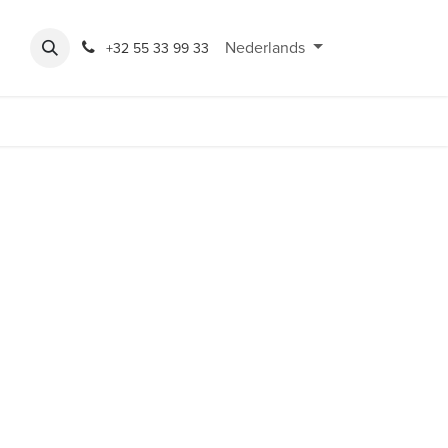
Expo
Rondeshop
Contact en openingsuren
Nederlands
Bereikbaarheid
+32 55 33 99 33