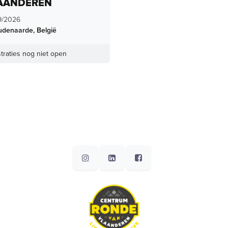
AANDEREN
9/2026
udenaarde
,
België
traties nog niet open