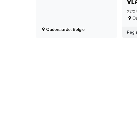
VL
27/0
O
Oudenaarde
,
België
Regis