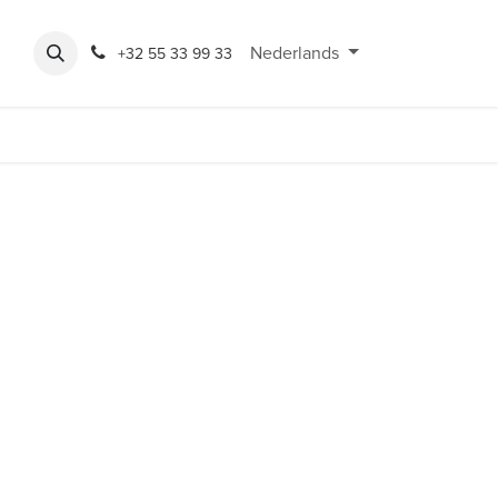
Expo
Rondeshop
Contact en openingsuren
Nederlands
Bereikbaarheid
+32 55 33 99 33