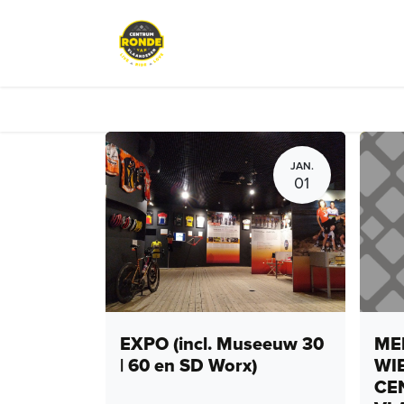
Overslaan naar inhoud
Evenementen
Peloton Café
JAN.
01
EXPO (incl. Museeuw 30
MEN
| 60 en SD Worx)
WI
CE