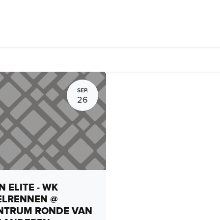
Fietsverhuur, routes en rides
Bedrijven
Groepsactiviteiten
SEP.
26
 ELITE - WK
ELRENNEN @
NTRUM RONDE VAN