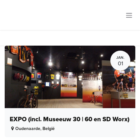
Overslaan naar inhoud
JAN.
01
EXPO (incl. Museeuw 30 | 60 en SD Worx)
Oudenaarde
,
België