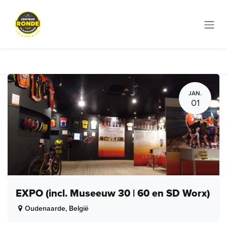
Overslaan naar inhoud
JAN.
01
EXPO (incl. Museeuw 30 | 60 en SD Worx)
Oudenaarde
,
België