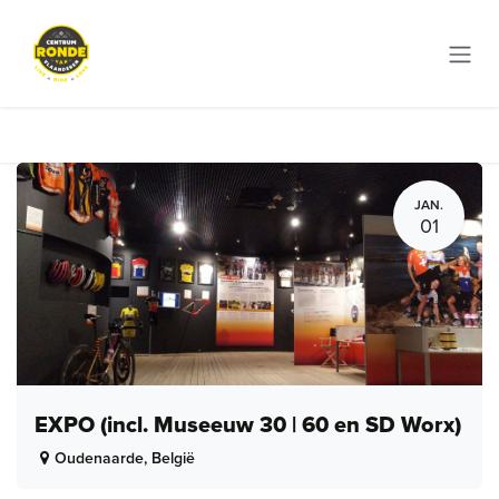
Overslaan naar inhoud
JAN.
01
EXPO (incl. Museeuw 30 | 60 en SD Worx)
Oudenaarde
,
België