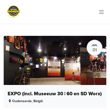
Overslaan naar inhoud
JAN.
01
EXPO (incl. Museeuw 30 | 60 en SD Worx)
Oudenaarde
,
België