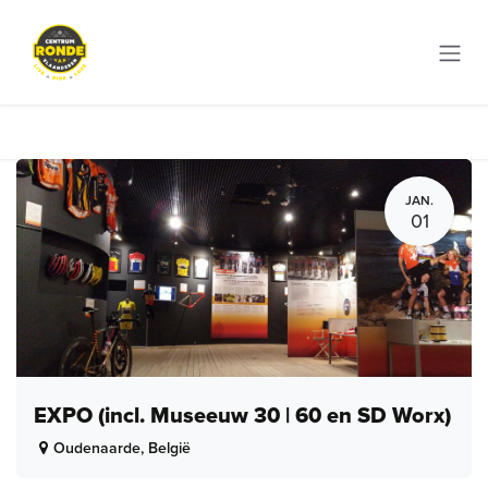
Overslaan naar inhoud
JAN.
01
EXPO (incl. Museeuw 30 | 60 en SD Worx)
Oudenaarde
,
België