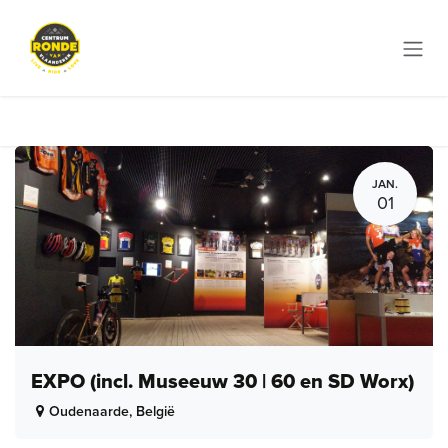
Overslaan naar inhoud
JAN.
01
EXPO (incl. Museeuw 30 | 60 en SD Worx)
Oudenaarde
,
België