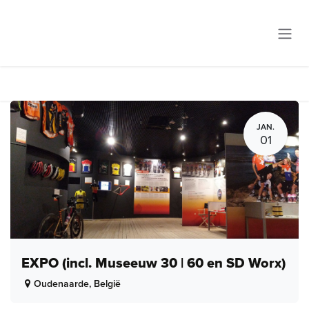
Overslaan naar inhoud
JAN.
01
EXPO (incl. Museeuw 30 | 60 en SD Worx)
Oudenaarde
,
België