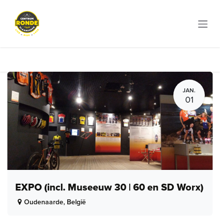
Overslaan naar inhoud
JAN.
01
EXPO (incl. Museeuw 30 | 60 en SD Worx)
Oudenaarde
,
België