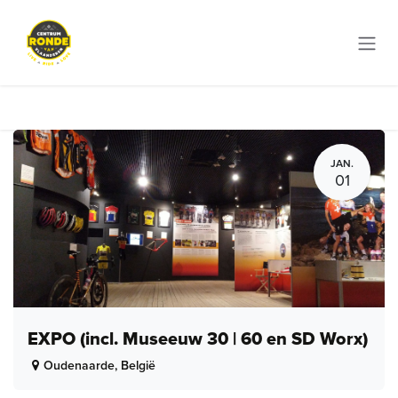
Overslaan naar inhoud
JAN.
01
EXPO (incl. Museeuw 30 | 60 en SD Worx)
Oudenaarde
,
België