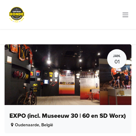
Overslaan naar inhoud
JAN.
01
EXPO (incl. Museeuw 30 | 60 en SD Worx)
Oudenaarde
,
België