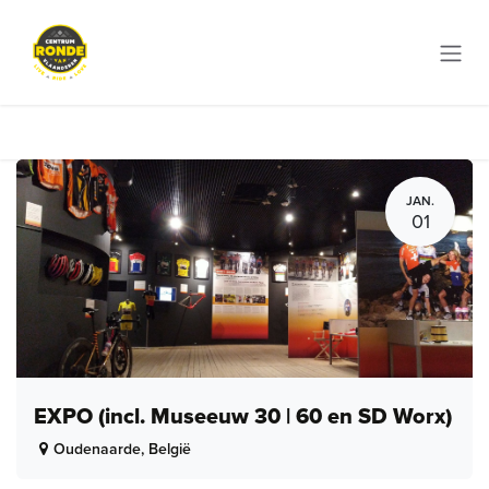
Overslaan naar inhoud
JAN.
01
EXPO (incl. Museeuw 30 | 60 en SD Worx)
Oudenaarde
,
België