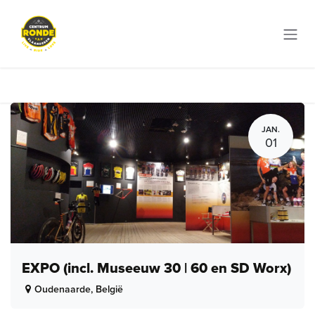
Overslaan naar inhoud
JAN.
01
EXPO (incl. Museeuw 30 | 60 en SD Worx)
Oudenaarde
,
België