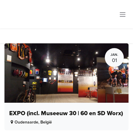
Overslaan naar inhoud
JAN.
01
EXPO (incl. Museeuw 30 | 60 en SD Worx)
Oudenaarde
,
België