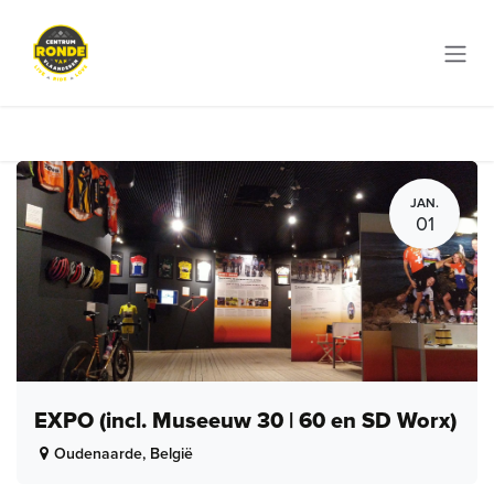
Overslaan naar inhoud
JAN.
01
EXPO (incl. Museeuw 30 | 60 en SD Worx)
Oudenaarde
,
België