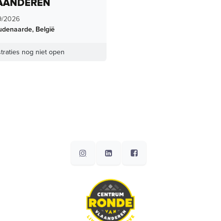
AANDEREN
9/2026
udenaarde
,
België
traties nog niet open