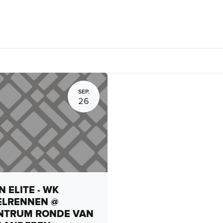
rhuur, routes en rides
Bedrijven
Groepsactiviteiten
Expo
SEP.
26
 ELITE - WK
ELRENNEN @
NTRUM RONDE VAN