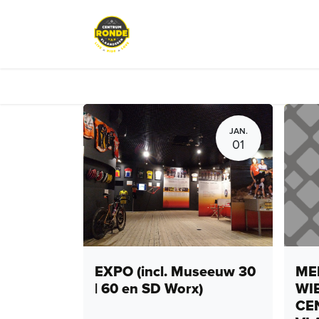
Overslaan naar inhoud
Events
Peloton Café
Fietsve
JAN.
01
EXPO (incl. Museeuw 30
MEN
| 60 en SD Worx)
WI
CE