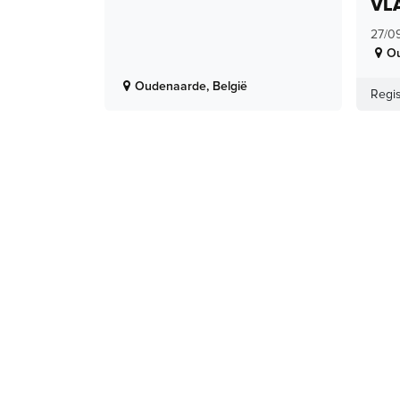
VL
27/0
O
Oudenaarde
,
België
Regis