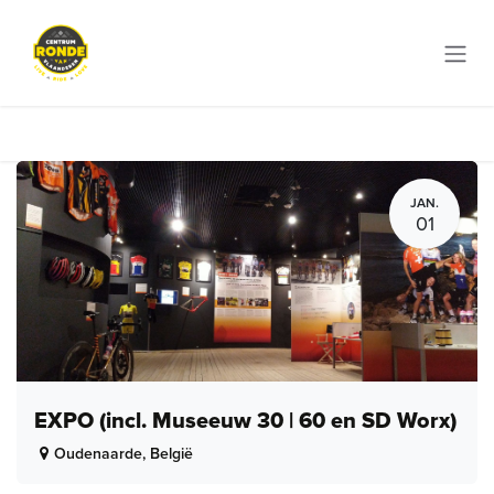
Overslaan naar inhoud
JAN.
01
EXPO (incl. Museeuw 30 | 60 en SD Worx)
Oudenaarde
,
België