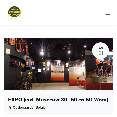
Overslaan naar inhoud
JAN.
01
EXPO (incl. Museeuw 30 | 60 en SD Worx)
Oudenaarde
,
België