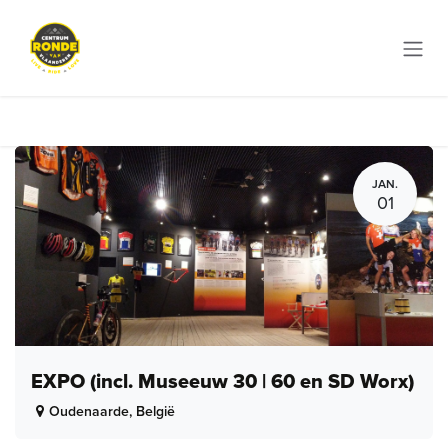
Overslaan naar inhoud
JAN.
01
EXPO (incl. Museeuw 30 | 60 en SD Worx)
Oudenaarde
,
België