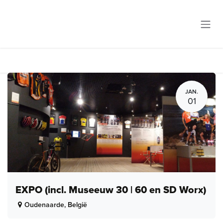
Overslaan naar inhoud
JAN.
01
EXPO (incl. Museeuw 30 | 60 en SD Worx)
Oudenaarde
,
België