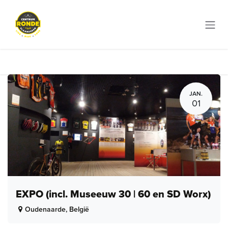
Overslaan naar inhoud
JAN.
01
EXPO (incl. Museeuw 30 | 60 en SD Worx)
Oudenaarde
,
België