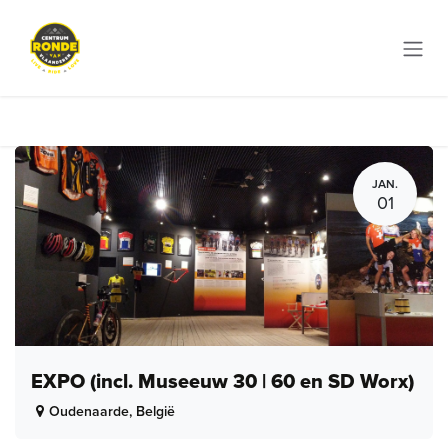
Overslaan naar inhoud
JAN.
01
EXPO (incl. Museeuw 30 | 60 en SD Worx)
Oudenaarde
,
België