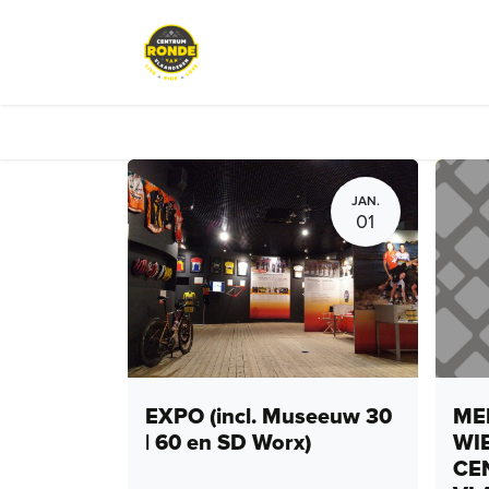
Overslaan naar inhoud
Evenementen
Peloton Café
JAN.
01
EXPO (incl. Museeuw 30
MEN
| 60 en SD Worx)
WI
CE