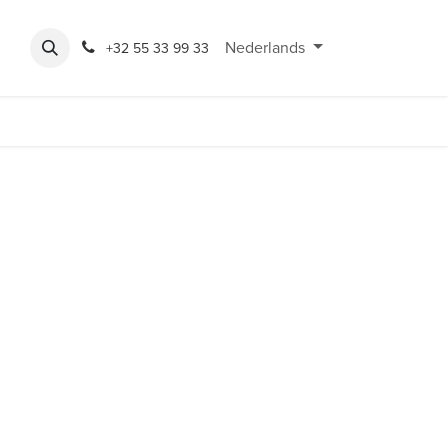
Expo
Rondeshop
Contact en openingsuren
Nederlands
Bereikbaarheid
+32 55 33 99 33