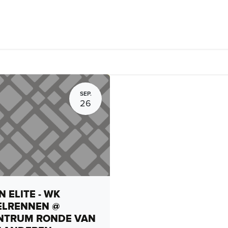
Fietsverhuur, routes en rides
Bedrijven
Groepsactiviteiten
SEP.
26
 ELITE - WK
ELRENNEN @
NTRUM RONDE VAN