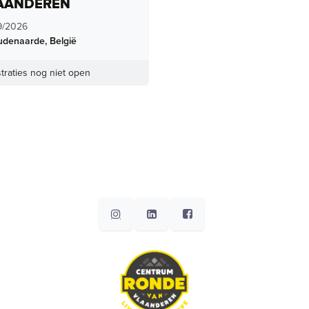
AANDEREN
9/2026
udenaarde
,
België
traties nog niet open