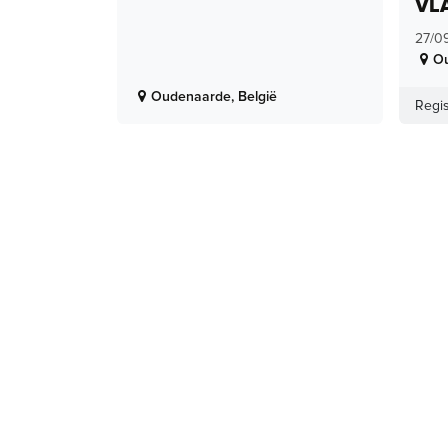
VL
27/0
O
Oudenaarde
,
België
Regis