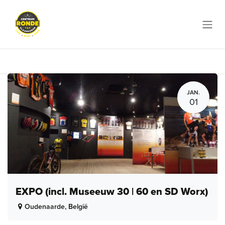
Overslaan naar inhoud
JAN.
01
EXPO (incl. Museeuw 30 | 60 en SD Worx)
Oudenaarde
,
België