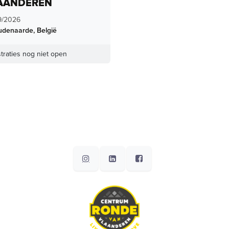
AANDEREN
9/2026
udenaarde
,
België
traties nog niet open