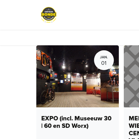
Overslaan naar inhoud
Events
Peloton Café
Fietsve
JAN.
01
EXPO (incl. Museeuw 30
MEN
| 60 en SD Worx)
WI
CE