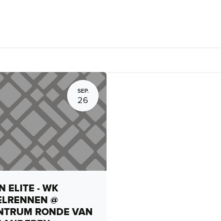
rhuur, routes en rides
Bedrijven
Groepsactiviteiten
Expo
SEP.
26
 ELITE - WK
ELRENNEN @
NTRUM RONDE VAN