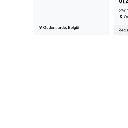
VL
27/0
O
Oudenaarde
,
België
Regis