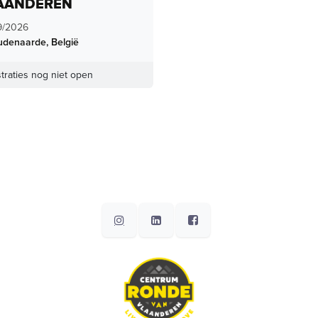
AANDEREN
9/2026
udenaarde
,
België
traties nog niet open