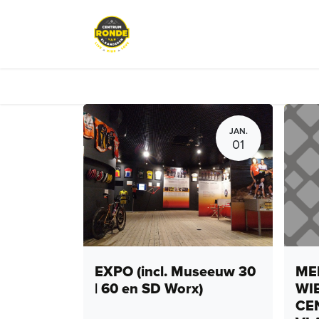
Overslaan naar inhoud
Evenementen
Peloton Café
JAN.
01
EXPO (incl. Museeuw 30
MEN
| 60 en SD Worx)
WI
CE