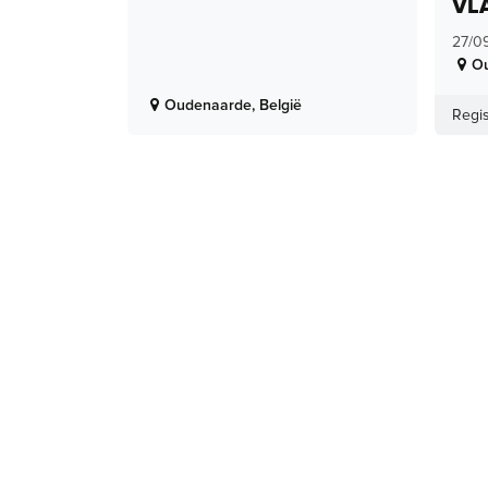
VL
27/0
O
Oudenaarde
,
België
Regis