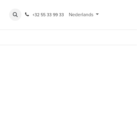
Expo
Rondeshop
Contact en openingsuren
Nederlands
Bereikbaarheid
+32 55 33 99 33