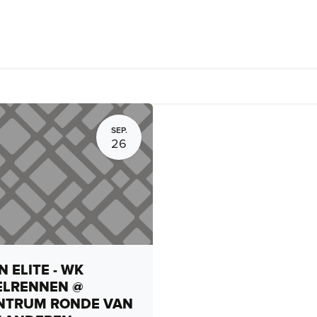
Fietsverhuur, routes en rides
Bedrijven
Groepsactiviteiten
SEP.
26
 ELITE - WK
ELRENNEN @
NTRUM RONDE VAN