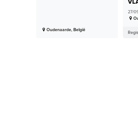
VL
27/0
O
Oudenaarde
,
België
Regis