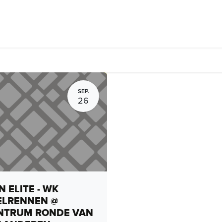
rhuur, routes en rides
Bedrijven
Groepsactiviteiten
Expo
SEP.
26
 ELITE - WK
ELRENNEN @
NTRUM RONDE VAN