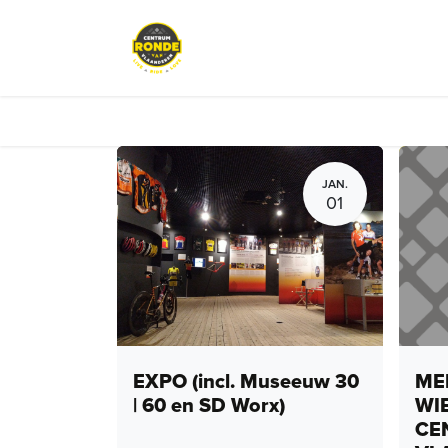
Overslaan naar inhoud
Events
Peloton Café
Fietsve
JAN.
01
EXPO (incl. Museeuw 30
MEN
| 60 en SD Worx)
WI
CE