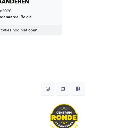
AANDEREN
9/2026
udenaarde
,
België
traties nog niet open