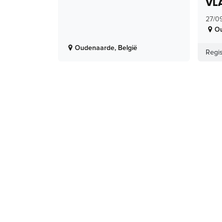
VL
27/0
O
Oudenaarde
,
België
Regis