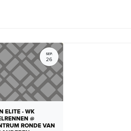
Fietsverhuur, routes en rides
Bedrijven
Groepsactiviteiten
SEP.
26
 ELITE - WK
ELRENNEN @
NTRUM RONDE VAN