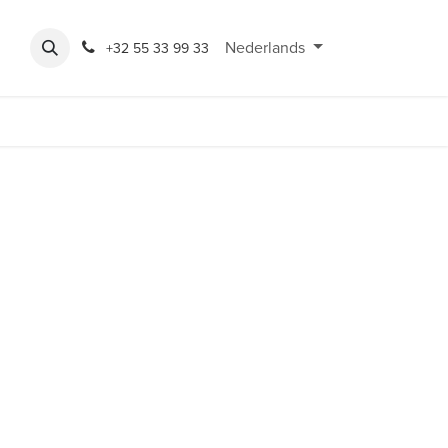
Expo
Rondeshop
Contact en openingsuren
Nederlands
Bereikbaarheid
+32 55 33 99 33