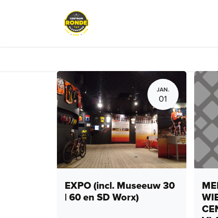
Overslaan naar inhoud
Evenementen
Peloton Café
JAN.
01
EXPO (incl. Museeuw 30
MEN
| 60 en SD Worx)
WI
CE