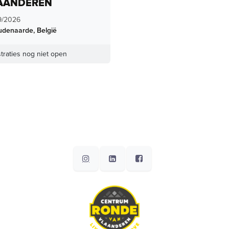
AANDEREN
9/2026
udenaarde
,
België
traties nog niet open