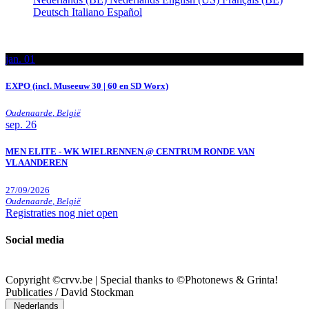
Deutsch
Italiano
Español
jan.
01
EXPO (incl. Museeuw 30 | 60 en SD Worx)
Oudenaarde
,
België
sep.
26
MEN ELITE - WK WIELRENNEN @ CENTRUM RONDE VAN
VLAANDEREN
27/09/2026
Oudenaarde
,
België
Registraties nog niet open
Social media
Copyright ©crvv.be | Special thanks to ©Photonews & Grinta!
Publicaties / David Stockman
Nederlands