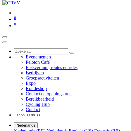
0
0
Evenementen
Peloton Café
Fietsverhuur, routes en rides
Bedrijven
Groepsactiviteiten
Expo
Rondeshop
Contact en openingsuren
Bereikbaarheid
Cycling Hub
Contact
+32 55 33 99 33
Nederlands
Nederlands (BE)
Nederlands
English (US)
Français (BE)