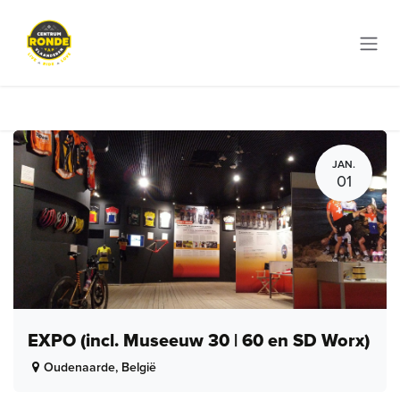
Overslaan naar inhoud
JAN.
01
EXPO (incl. Museeuw 30 | 60 en SD Worx)
Oudenaarde
,
België