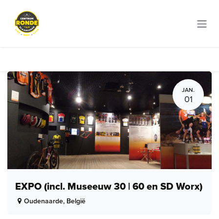
Overslaan naar inhoud
JAN.
01
EXPO (incl. Museeuw 30 | 60 en SD Worx)
Oudenaarde
,
België