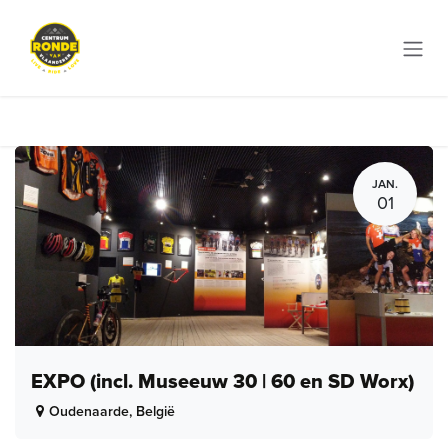
Overslaan naar inhoud
JAN.
01
EXPO (incl. Museeuw 30 | 60 en SD Worx)
Oudenaarde
,
België